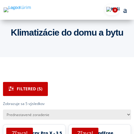
0
Klimatizácie do domu a bytu
FILTERED (5)
Zobrazuje sa 5 výsledkov
Zľava!
Zľava!
Hisense Energy Pro X - 3,5
Samsung WindFree