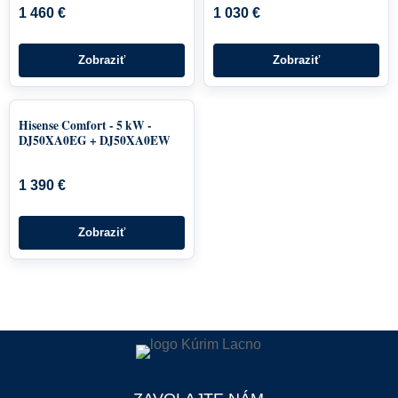
1 460 €
1 030 €
Zobraziť
Zobraziť
Hisense Comfort - 5 kW -
DJ50XA0EG + DJ50XA0EW
1 390 €
Zobraziť