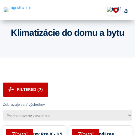
0
Klimatizácie do domu a bytu
FILTERED (7)
Zobrazuje sa 7 výsledkov
Zľava!
Zľava!
Hisense Energy Pro X - 3,5
Samsung WindFree