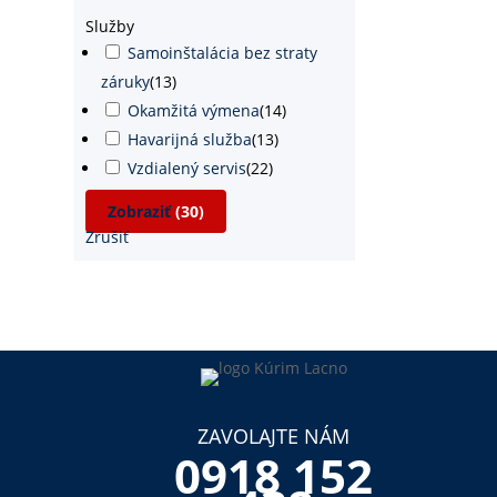
Služby
Samoinštalácia bez straty
záruky
(
13
)
Okamžitá výmena
(
14
)
Havarijná služba
(
13
)
Vzdialený servis
(
22
)
Zobraziť
(
30
)
Zrušiť
ZAVOLAJTE NÁM
0918 152