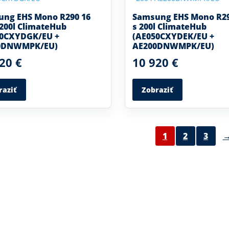
ng EHS Mono R290 16
Samsung EHS Mono R2
200l ClimateHub
s 200l ClimateHub
60CXYDGK/EU +
(AE050CXYDEK/EU +
0DNWMPK/EU)
AE200DNWMPK/EU)
20 €
10 920 €
raziť
Zobraziť
1
2
3