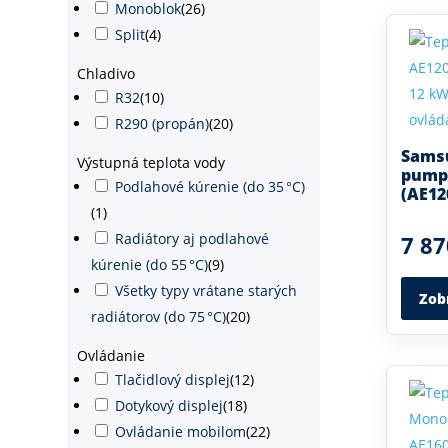
Monoblok
(
26
)
Split
(
4
)
Chladivo
R32
(
10
)
R290 (propán)
(
20
)
Sams
Výstupná teplota vody
pump
Podlahové kúrenie (do 35 °C)
(AE1
(
1
)
Radiátory aj podlahové
7 87
kúrenie (do 55 °C)
(
9
)
Všetky typy vrátane starých
Zob
radiátorov (do 75 °C)
(
20
)
Ovládanie
Tlačidlový displej
(
12
)
Dotykový displej
(
18
)
Ovládanie mobilom
(
22
)