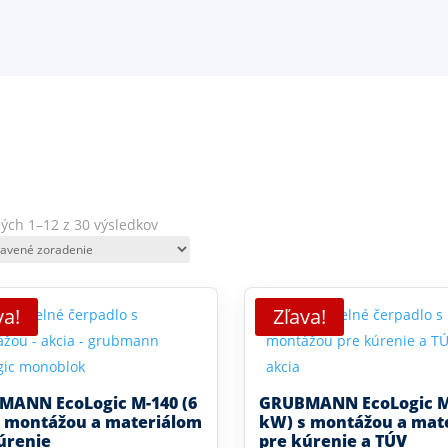
ých 1–12 z 30 výsledkov
va!
Zľava!
MANN EcoLogic M-140 (6
GRUBMANN EcoLogic M-
 montážou a materiálom
kW) s montážou a mat
úrenie
pre kúrenie a TÚV