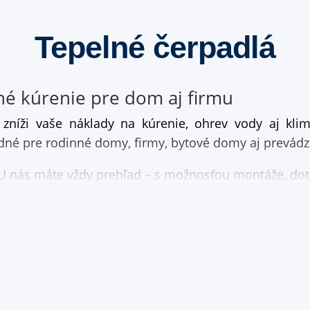
Tepelné čerpadlá
né kúrenie pre dom aj firmu
é zníži vaše náklady na kúrenie, ohrev vody aj kl
dné pre rodinné domy, firmy, bytové domy aj prevádz
 nás máte vždy prehľad – s možnosťou montáže, dotá