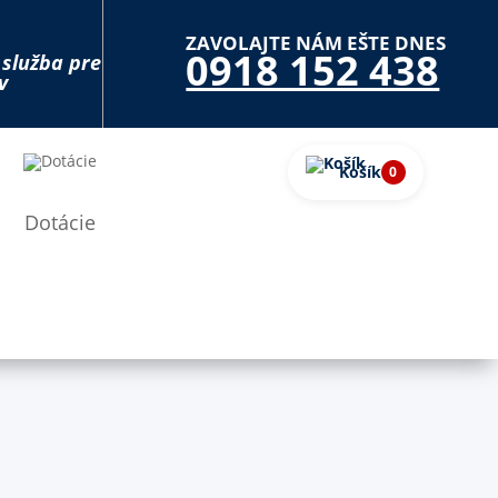
ZAVOLAJTE NÁM EŠTE DNES
0918 152 438
 služba pre
v
Košík
0
Dotácie