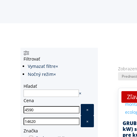
Filtrovať
Vymazať filtre
×
Zobrazen
Nočný režim
×
Hľadať
Hľadať
×
Zľa
Cena
×
×
GRUB
kW) s
Značka
pre k