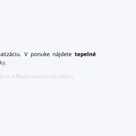
imatizáciu. V ponuke nájdete
tepelné
ky.
cie a financovania na mieru.