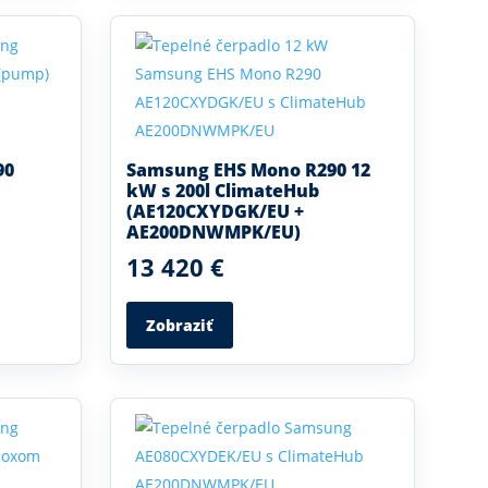
90
Samsung EHS Mono R290 12
kW s 200l ClimateHub
(AE120CXYDGK/EU +
AE200DNWMPK/EU)
13 420 €
Zobraziť