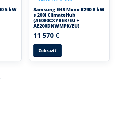
90 5 kW
Samsung EHS Mono R290 8 kW
s 200l ClimateHub
(AE080CXYBEK/EU +
AE200DNWMPK/EU)
11 570 €
Zobraziť
→