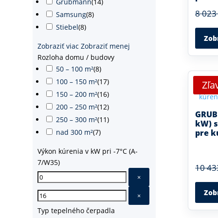
Grubmann
(
14
)
8 023
Samsung
(
8
)
Stiebel
(
8
)
Zob
Zobraziť viac
Zobraziť menej
Rozloha domu / budovy
50 – 100 m²
(
8
)
100 – 150 m²
(
17
)
Zľa
150 – 200 m²
(
16
)
200 – 250 m²
(
12
)
GRUBM
250 – 300 m²
(
11
)
kW) s
pre k
nad 300 m²
(
7
)
Výkon kúrenia v kW pri -7°C (A-
7/W35)
10 43
×
Zob
×
Typ tepelného čerpadla