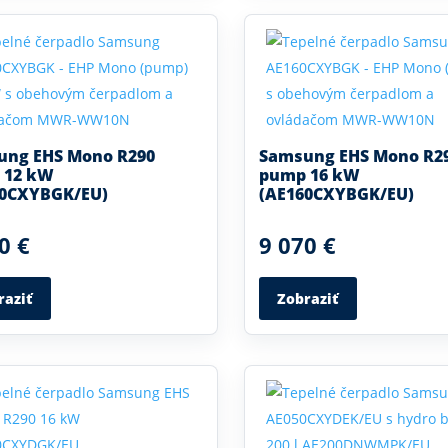
ung EHS Mono R290
Samsung EHS Mono R2
 12 kW
pump 16 kW
20CXYBGK/EU)
(AE160CXYBGK/EU)
0 €
9 070 €
raziť
Zobraziť