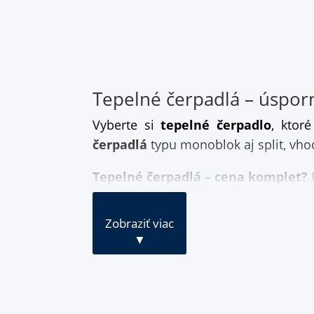
Tepelné čerpadlá – úspor
Vyberte si
tepelné čerpadlo
, ktor
čerpadlá
typu monoblok aj split, vho
Tepelné čerpadlá – cena komplet?
U
Zobraziť viac
▼