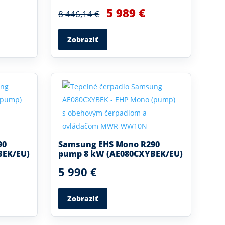
5 989 €
8 446,14 €
Zobraziť
90
Samsung EHS Mono R290
BEK/EU)
pump 8 kW (AE080CXYBEK/EU)
5 990 €
Zobraziť