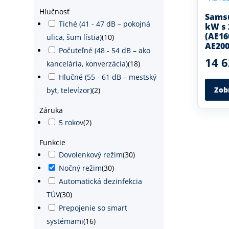
Hlučnosť
Samsu
Tiché (41 - 47 dB – pokojná
kW s 
(AE1
ulica, šum lístia)
(
10
)
AE20
Počuteľné (48 - 54 dB – ako
14 6
kancelária, konverzácia)
(
18
)
Hlučné (55 - 61 dB – mestský
Zob
byt, televízor)
(
2
)
Záruka
5 rokov
(
2
)
Funkcie
Dovolenkový režim
(
30
)
Nočný režim
(
30
)
Automatická dezinfekcia
TÚV
(
30
)
Prepojenie so smart
systémami
(
16
)