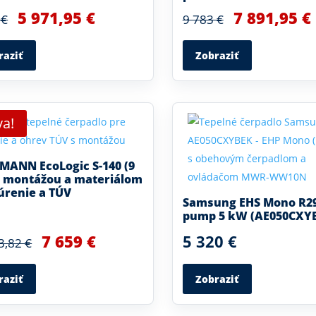
5 971,95 €
7 891,95 €
 €
9 783 €
raziť
Zobraziť
va!
ANN EcoLogic S-140 (9
 montážou a materiálom
úrenie a TÚV
Samsung EHS Mono R2
pump 5 kW (AE050CXY
7 659 €
5 320 €
3,82 €
raziť
Zobraziť