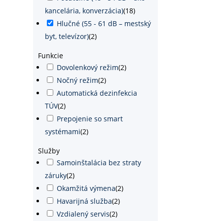
kancelária, konverzácia)
(
18
)
Hlučné (55 - 61 dB – mestský
byt, televízor)
(
2
)
Funkcie
Dovolenkový režim
(
2
)
Nočný režim
(
2
)
Automatická dezinfekcia
TÚV
(
2
)
Prepojenie so smart
systémami
(
2
)
Služby
Samoinštalácia bez straty
záruky
(
2
)
Okamžitá výmena
(
2
)
Havarijná služba
(
2
)
Vzdialený servis
(
2
)