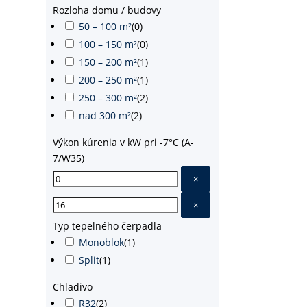
Rozloha domu / budovy
50 – 100 m²
(
0
)
100 – 150 m²
(
0
)
150 – 200 m²
(
1
)
200 – 250 m²
(
1
)
250 – 300 m²
(
2
)
nad 300 m²
(
2
)
Výkon kúrenia v kW pri -7°C (A-
7/W35)
×
×
Typ tepelného čerpadla
Monoblok
(
1
)
Split
(
1
)
Chladivo
R32
(
2
)