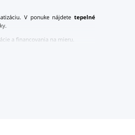
imatizáciu. V ponuke nájdete
tepelné
ky.
cie a financovania na mieru.