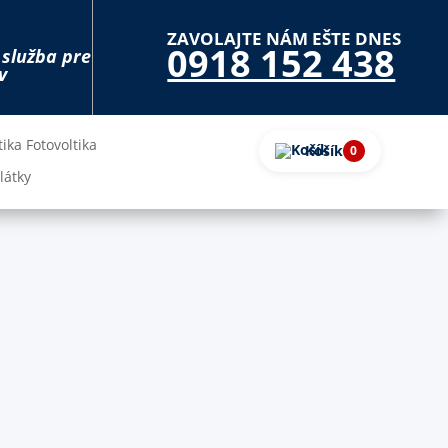
ZAVOLAJTE NÁM EŠTE DNES
0918 152 438
 služba pre
v
Fotovoltika
Košík
0
látky