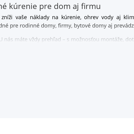
né kúrenie pre dom aj firmu
é zníži vaše náklady na kúrenie, ohrev vody aj kl
dné pre rodinné domy, firmy, bytové domy aj prevádz
 nás máte vždy prehľad – s možnosťou montáže, dotá