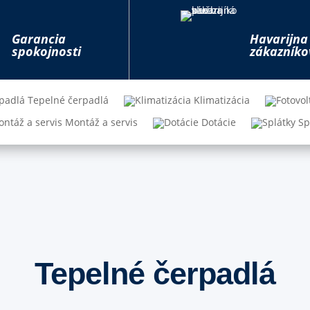
Garancia
Havarijna
spokojnosti
zákazníko
Tepelné čerpadlá
Klimatizácia
Montáž a servis
Dotácie
Sp
Tepelné čerpadlá