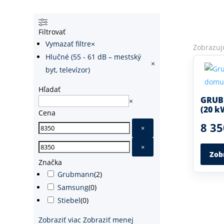
Filtrovať
Vymazať filtre
×
Zobrazuj
Hlučné (55 - 61 dB – mestský
×
byt, televízor)
Hľadať
GRUB
Hľadať
×
(20 k
Cena
8 35
×
×
Zob
Značka
Grubmann
(
2
)
Samsung
(
0
)
Stiebel
(
0
)
Zobraziť viac
Zobraziť menej