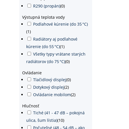
R290 (propán)
(
0
)
Výstupná teplota vody
Podlahové kúrenie (do 35 °C)
(
1
)
Radiátory aj podlahové
kúrenie (do 55 °C)
(
1
)
Všetky typy vrátane starých
radiátorov (do 75 °C)
(
0
)
Ovládanie
Tlačidlový displej
(
0
)
Dotykový displej
(
2
)
Ovládanie mobilom
(
2
)
Hlučnosť
Tiché (41 - 47 dB – pokojná
ulica, šum lístia)
(
10
)
Počuteľné (48 - 54 dB – ako