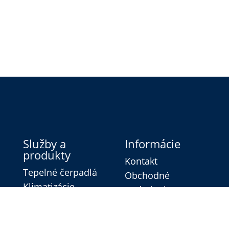
Služby a
Informácie
produkty
Kontakt
Tepelné čerpadlá
Obchodné
Klimatizácie
podmienky
Fotovoltika
Ochrana súkromia
Dotácie
Reklamačný