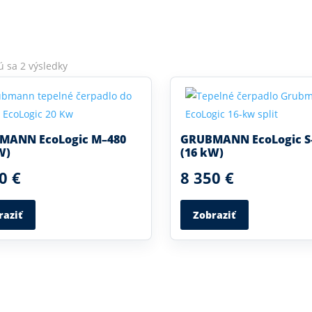
ú sa 2 výsledky
MANN EcoLogic M–480
GRUBMANN EcoLogic S
W)
(16 kW)
0 €
8 350 €
raziť
Zobraziť