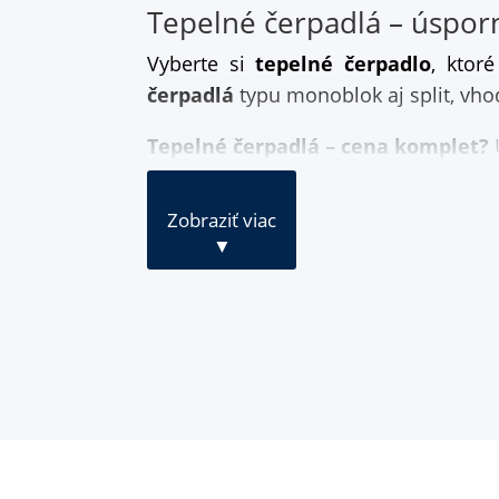
Tepelné čerpadlá – úspor
Vyberte si
tepelné čerpadlo
, ktor
čerpadlá
typu monoblok aj split, vho
Tepelné čerpadlá – cena komplet?
U
Zobraziť viac
▼