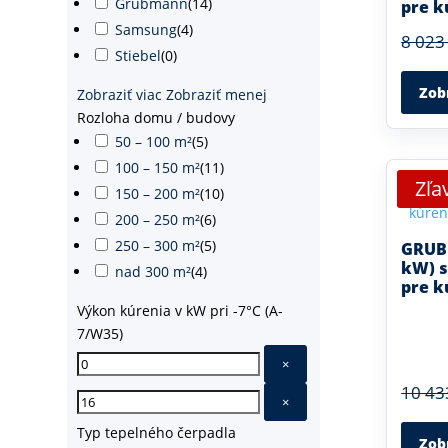
Grubmann
(
14
)
pre k
Samsung
(
4
)
8 023
Stiebel
(
0
)
Zob
Zobraziť viac
Zobraziť menej
Rozloha domu / budovy
50 – 100 m²
(
5
)
100 – 150 m²
(
11
)
Zľa
150 – 200 m²
(
10
)
200 – 250 m²
(
6
)
250 – 300 m²
(
5
)
GRUBM
kW) s
nad 300 m²
(
4
)
pre k
Výkon kúrenia v kW pri -7°C (A-
7/W35)
×
10 43
×
Typ tepelného čerpadla
Zob