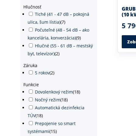
Hlučnosť
GRUB
(10 k
Tiché (41 - 47 dB – pokojná
ulica, šum lístia)
(
7
)
5 79
Počuteľné (48 - 54 dB – ako
kancelária, konverzácia)
(
9
)
Zob
Hlučné (55 - 61 dB – mestský
byt, televízor)
(
2
)
Záruka
5 rokov
(
2
)
Funkcie
Dovolenkový režim
(
18
)
Nočný režim
(
18
)
Automatická dezinfekcia
TÚV
(
18
)
Prepojenie so smart
systémami
(
15
)