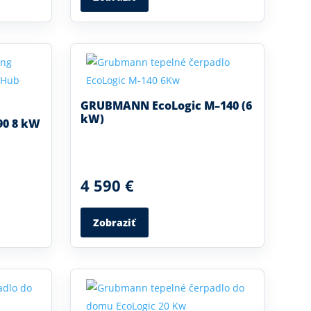
GRUBMANN EcoLogic M–140 (6
kW)
90 8 kW
4 590 €
Zobraziť