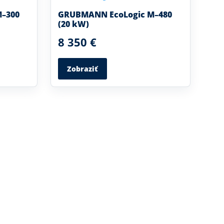
–300
GRUBMANN EcoLogic M–480
(20 kW)
8 350 €
Zobraziť