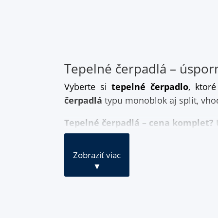
Tepelné čerpadlá – úspor
Vyberte si
tepelné čerpadlo
, ktor
čerpadlá
typu monoblok aj split, vho
Tepelné čerpadlá – cena komplet?
U
Zobraziť viac
▼