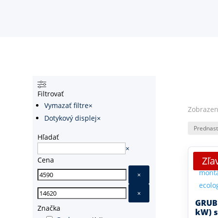
Filtrovať
Vymazať filtre
×
Zobrazen
Dotykový displej
×
Hľadať
Hľadať
×
Zľa
Cena
×
×
GRUB
Značka
kW) s