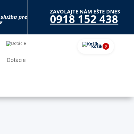
ZAVOLAJTE NÁM EŠTE DNES
0918 152 438
 služba pre
v
Košík
0
Dotácie