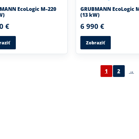
MANN EcoLogic M–220
GRUBMANN EcoLogic M
W)
(13 kW)
0 €
6 990 €
raziť
Zobraziť
1
2
→