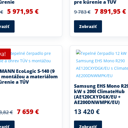
úrenie
pre kúrenie a TÚV
5 971,95 €
7 891,95 €
 €
9 783 €
raziť
Zobraziť
va!
ANN EcoLogic S-140 (9
 montážou a materiálom
úrenie a TÚV
Samsung EHS Mono R29
kW s 200l ClimateHub
(AE120CXYDGK/EU +
AE200DNWMPK/EU)
7 659 €
13 420 €
3,82 €
raziť
Zobraziť