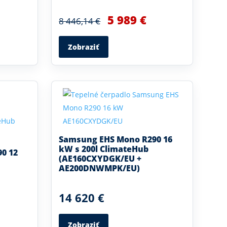
5 989 €
8 446,14 €
Zobraziť
Samsung EHS Mono R290 16
kW s 200l ClimateHub
0 12
(AE160CXYDGK/EU +
AE200DNWMPK/EU)
14 620 €
Zobraziť