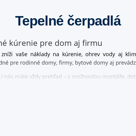
Tepelné čerpadlá
né kúrenie pre dom aj firmu
é zníži vaše náklady na kúrenie, ohrev vody aj kl
dné pre rodinné domy, firmy, bytové domy aj prevádz
 nás máte vždy prehľad – s možnosťou montáže, dotá