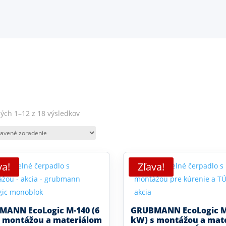
ých 1–12 z 18 výsledkov
va!
Zľava!
MANN EcoLogic M-140 (6
GRUBMANN EcoLogic M-
 montážou a materiálom
kW) s montážou a mat