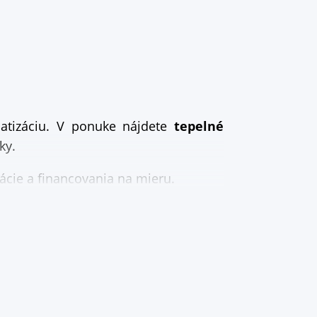
imatizáciu. V ponuke nájdete
tepelné
ky.
cie a financovania na mieru.