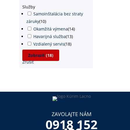
Služby
Samoinštalácia bez straty
záruky
(
10
)
Okamžitá výmena
(
14
)
Havarijná služba
(
13
)
Vzdialený servis
(
18
)
Zobraziť
(
18
)
Zrušiť
ZAVOLAJTE NÁM
0918 152