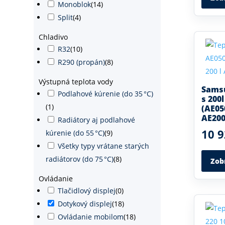
Monoblok
(
14
)
Split
(
4
)
Chladivo
R32
(
10
)
R290 (propán)
(
8
)
Výstupná teplota vody
Sams
Podlahové kúrenie (do 35 °C)
s 200
(
1
)
(AE0
AE20
Radiátory aj podlahové
10 9
kúrenie (do 55 °C)
(
9
)
Všetky typy vrátane starých
radiátorov (do 75 °C)
(
8
)
Zob
Ovládanie
Tlačidlový displej
(
0
)
Dotykový displej
(
18
)
Ovládanie mobilom
(
18
)