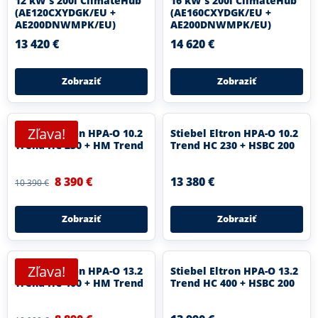
12 kW s 200l ClimateHub
16 kW s 200l ClimateHub
(AE120CXYDGK/EU +
(AE160CXYDGK/EU +
AE200DNWMPK/EU)
AE200DNWMPK/EU)
13 420 €
14 620 €
Zobraziť
Zobraziť
Zľava!
Stiebel Eltron HPA-O 10.2
Stiebel Eltron HPA-O 10.2
Trend HC 230 + HM Trend
Trend HC 230 + HSBC 200
8 390 €
13 380 €
10 390 €
Zobraziť
Zobraziť
Zľava!
Stiebel Eltron HPA-O 13.2
Stiebel Eltron HPA-O 13.2
Trend HC 400 + HM Trend
Trend HC 400 + HSBC 200