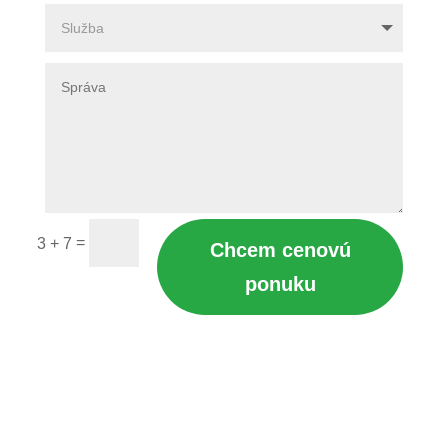
=
3 + 7
Chcem cenovú
ponuku