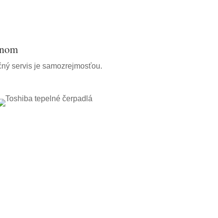
onom
čný servis je samozrejmosťou.