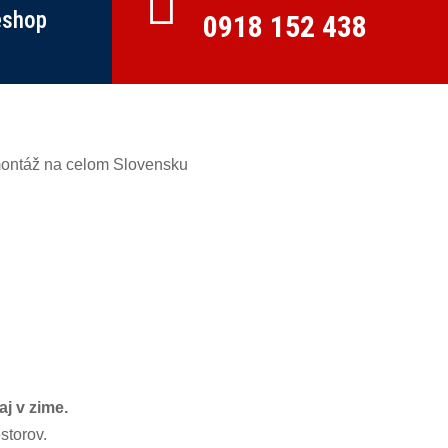

eshop
0918 152 438
j v zime.
storov.