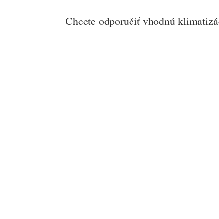
Chcete odporučiť vhodnú klimatizá
Viac o klimatizáciách
Neboli nájdené žiadne výsle
Požadovaná stránka nebola nájdená. Skúste 