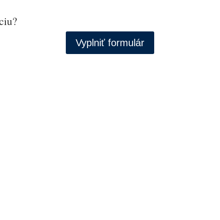
ciu?
Vyplniť formulár
dky
spresniť vaše hľadanie, alebo použite navigáciu na vrchu strá