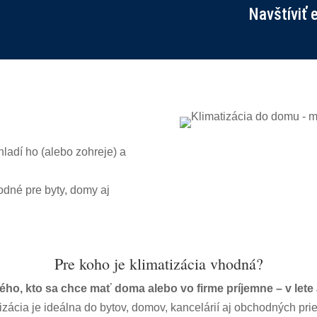
Navštíviť 
hladí ho (alebo zohreje) a
odné pre byty, domy aj
Pre koho je klimatizácia vhodná?
ého, kto sa chce mať doma alebo vo firme príjemne – v lete a
izácia je ideálna do bytov, domov, kancelárií aj obchodných prie