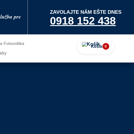
ZAVOLAJTE NÁM EŠTE DNES
lužba pre
0918 152 438
Fotovoltika
Košík
0
átky