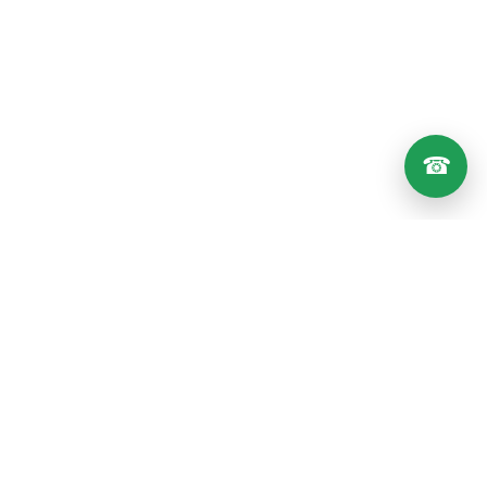
☎
nky.