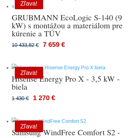
Zľava!
GRUBMANN EcoLogic S-140 (9
kW) s montážou a materiálom pre
kúrenie a TÚV
7 659 €
10 433,82 €
Zľava!
Hisense Energy Pro X - 3,5 kW -
biela
1 270 €
1 430 €
Zľava!
Samsung WindFree Comfort S2 -