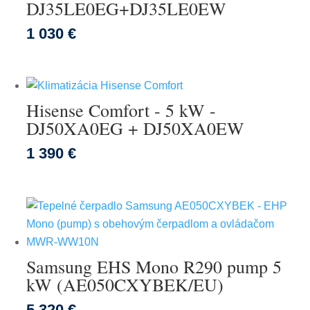
DJ35LE0EG+DJ35LE0EW
1 030 €
Hisense Comfort - 5 kW -
DJ50XA0EG + DJ50XA0EW
1 390 €
Samsung EHS Mono R290 pump 5
kW (AE050CXYBEK/EU)
5 320 €