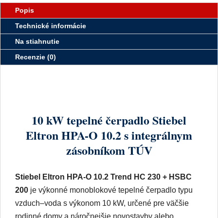
Recenzie (0)
10 kW tepelné čerpadlo Stiebel
Eltron HPA-O 10.2 s integrálnym
zásobníkom TÚV
Stiebel Eltron HPA-O 10.2 Trend HC 230 + HSBC
200
je výkonné monoblokové tepelné čerpadlo typu
vzduch–voda s výkonom 10 kW, určené pre väčšie
rodinné domy a náročnejšie novostavby alebo
rekonštrukcie. Zostava spája vysoký vykurovací výkon
s mimoriadne komfortným riešením prípravy teplej
vody a hydrauliky v jednom kompaktnom zariadení.