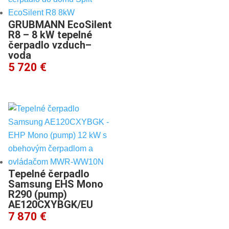
voda
5 720 €
Tepelné čerpadlo
Samsung EHS Mono
R290 (pump)
AE120CXYBGK/EU
7 870 €