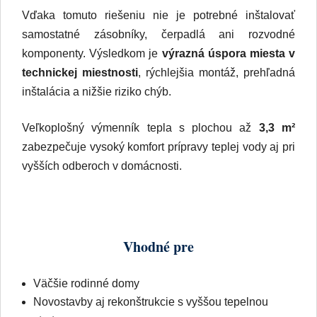
inštalácia a nižšie riziko chýb.
Veľkoplošný výmenník tepla s plochou až
3,3 m²
zabezpečuje vysoký komfort prípravy teplej vody aj pri
vyšších odberoch v domácnosti.
Vhodné pre
Väčšie rodinné domy
Novostavby aj rekonštrukcie s vyššou tepelnou
stratou
Podlahové vykurovanie aj radiátory
Vyššie nároky na komfort teplej vody
Domácnosti s obmedzeným priestorom v technickej