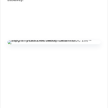
Integrálny zásobník HSBC 200 –
maximálny komfort a minimum
priestoru