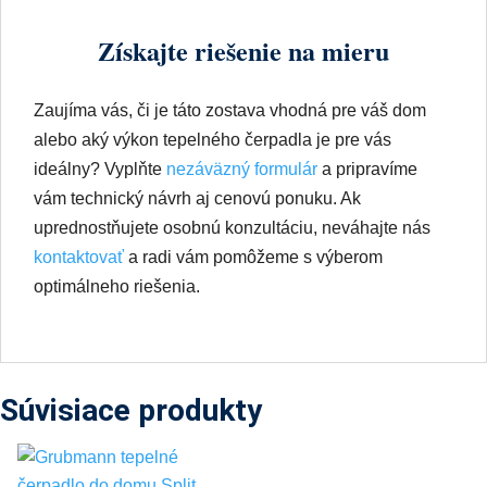
alebo aký výkon tepelného čerpadla je pre vás
ideálny? Vyplňte
nezáväzný formulár
a pripravíme
vám technický návrh aj cenovú ponuku. Ak
uprednostňujete osobnú konzultáciu, neváhajte nás
kontaktovať
a radi vám pomôžeme s výberom
optimálneho riešenia.
Súvisiace produkty
GRUBMANN EcoSilent
R8 – 8 kW tepelné
čerpadlo vzduch–