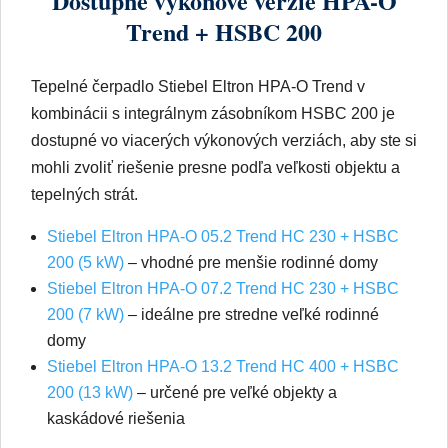
kombinácii s integrálnym zásobníkom HSBC 200 je
dostupné vo viacerých výkonových verziách, aby ste si
mohli zvoliť riešenie presne podľa veľkosti objektu a
tepelných strát.
Stiebel Eltron HPA-O 05.2 Trend HC 230 + HSBC
200 (5 kW)
– vhodné pre menšie rodinné domy
Stiebel Eltron HPA-O 07.2 Trend HC 230 + HSBC
200 (7 kW)
– ideálne pre stredne veľké rodinné
domy
Stiebel Eltron HPA-O 13.2 Trend HC 400 + HSBC
200 (13 kW)
– určené pre veľké objekty a
kaskádové riešenia
Získajte riešenie na mieru
Zaujíma vás, či je táto zostava vhodná pre váš dom