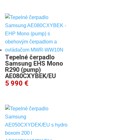
Tepelné čerpadlo
Samsung EHS Mono
R290 (pump)
AE080CXYBEK/EU
5 990 €
Tepelné čerpadlo
Samsung EHS Mono
R290 5 kW s
ClimateHub