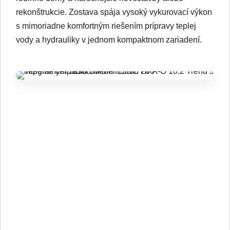
Vysoký výkon pre väčšie domy bez
kompromisov
Tepelné čerpadlo Stiebel Eltron HPA-O 10.2 Trend