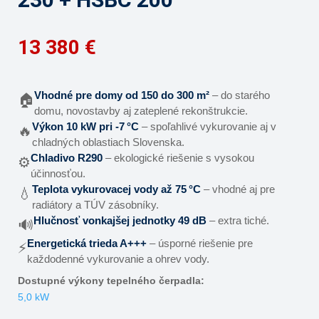
Vhodné pre domy od 150 do 300 m²
– do starého
🏠
domu, novostavby aj zateplené rekonštrukcie.
Výkon 10 kW pri -7 °C
– spoľahlivé vykurovanie aj v
🔥
chladných oblastiach Slovenska.
Chladivo R290
– ekologické riešenie s vysokou
⚙️
účinnosťou.
Teplota vykurovacej vody až 75 °C
– vhodné aj pre
💧
radiátory a TÚV zásobníky.
Hlučnosť vonkajšej jednotky 49 dB
– extra tiché.
🔊
Energetická trieda A+++
– úsporné riešenie pre
⚡
každodenné vykurovanie a ohrev vody.
Dostupné výkony tepelného čerpadla:
5,0 kW
7,0 kW
10,0 kW
13,0 kW