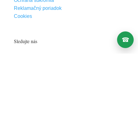
Sledujte nás
Sledova
Sledova
☎
Sledova
Select at least 2 products
to compare
Zobraziť porovnanie