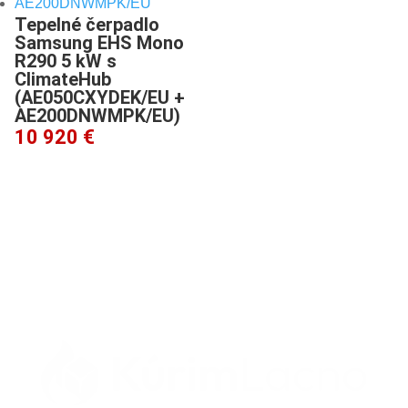
(AE050CXYDEK/EU +
AE200DNWMPK/EU)
10 920 €
Zavolajte nám
0918 152 438