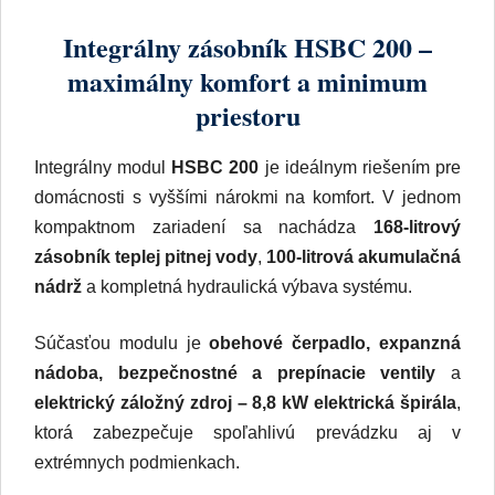
Integrálny modul
HSBC 200
je ideálnym riešením pre
domácnosti s vyššími nárokmi na komfort. V jednom
kompaktnom zariadení sa nachádza
168-litrový
zásobník teplej pitnej vody
,
100-litrová akumulačná
nádrž
a kompletná hydraulická výbava systému.
Súčasťou modulu je
obehové čerpadlo, expanzná
nádoba, bezpečnostné a prepínacie ventily
a
elektrický záložný zdroj – 8,8 kW elektrická špirála
,
ktorá zabezpečuje spoľahlivú prevádzku aj v
extrémnych podmienkach.
Vďaka tomuto riešeniu nie je potrebné inštalovať
samostatné zásobníky, čerpadlá ani rozvodné
komponenty. Výsledkom je
výrazná úspora miesta v
technickej miestnosti
, rýchlejšia montáž, prehľadná