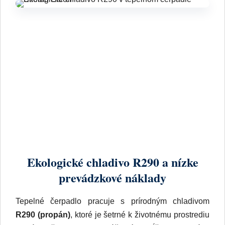
Ekologické chladivo R290 a nízke
prevádzkové náklady
Tepelné čerpadlo pracuje s prírodným chladivom
R290 (propán)
, ktoré je šetrné k životnému prostrediu
a zároveň mimoriadne účinné. Spĺňa aj budúce
ekologické a legislatívne požiadavky.
Inteligentné odmrazovanie a optimalizovaný chladiaci