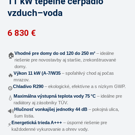
11 kW tepelné čerpadlo
vzduch–voda
6 830 €
Vhodné pre domy do od 120 do 250 m²
– ideálne
🏠
riešenie pre novostavby aj staršie, zrekonštruované
domy.
Výkon 11 kW (A-7/W35
– spoľahlivý chod aj počas
🔥
mrazov.
Chladivo R290
– ekologické, efektívne a s nízkym GWP.
⚙️
Maximálna výstupná teplota vody 75 °C
– ideálne pre
💧
radiátory aj zásobníky TÚV.
Hlučnosť vonkajšej jednotky 44 dB
– pokojná ulica,
🔊
šum lístia.
Energetická trieda A+++
– úsporné riešenie pre
⚡
každodenné vykurovanie a ohrev vody.