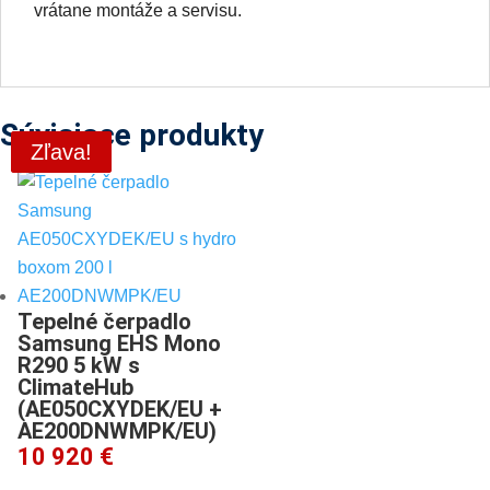
vrátane montáže a servisu.
Súvisiace produkty
Zľava!
Zľava!
Tepelné čerpadlo
Samsung EHS Mono
R290 5 kW s
ClimateHub
(AE050CXYDEK/EU +
AE200DNWMPK/EU)
10 920 €