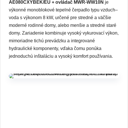
AE080CXYBEK/EU + ovládač MWR-WW10N
je
výkonné monoblokové tepelné čerpadlo typu vzduch–
voda s výkonom 8 kW, určené pre stredné a väčšie
moderné rodinné domy, alebo menšie a stredné staré
domy. Zariadenie kombinuje vysoký vykurovací výkon,
mimoriadne tichú prevádzku a integrované
hydraulické komponenty, vďaka čomu ponúka
jednoduchú inštaláciu a vysoký komfort používania.