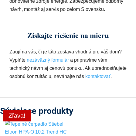
obnoviteľné zdroje energie. Zabezpečujeme odborný
návrh, montáž aj servis po celom Slovensku.
Získajte riešenie na mieru
Zaujíma vás, či je táto zostava vhodná pre váš dom?
Vyplňte
nezáväzný formulár
a pripravíme vám
technický návrh aj cenovú ponuku. Ak uprednostňujete
osobnú konzultáciu, neváhajte nás
kontaktovať
.
Súvisiace produkty
Zľava!
Zľava!