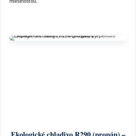
miestnosťou.
Ekologické chladivo R290 (propán) –