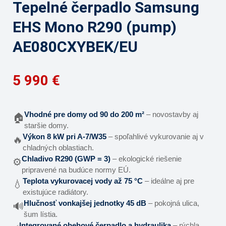
Tepelné čerpadlo Samsung
EHS Mono R290 (pump)
AE080CXYBEK/EU
5 990 €
Vhodné pre domy od 90 do 200 m²
– novostavby aj
🏠
staršie domy.
Výkon 8 kW pri A-7/W35
– spoľahlivé vykurovanie aj v
🔥
chladných oblastiach.
Chladivo R290 (GWP = 3)
– ekologické riešenie
⚙️
pripravené na budúce normy EÚ.
Teplota vykurovacej vody až 75 °C
– ideálne aj pre
💧
existujúce radiátory.
Hlučnosť vonkajšej jednotky 45 dB
– pokojná ulica,
🔊
šum lístia.
Integrované obehové čerpadlo a hydraulika
– rýchla