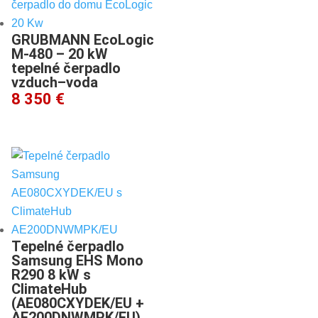
GRUBMANN EcoLogic
M-480 – 20 kW
tepelné čerpadlo
vzduch–voda
8 350 €
Tepelné čerpadlo
Samsung EHS Mono
R290 8 kW s
ClimateHub
(AE080CXYDEK/EU +
AE200DNWMPK/EU)