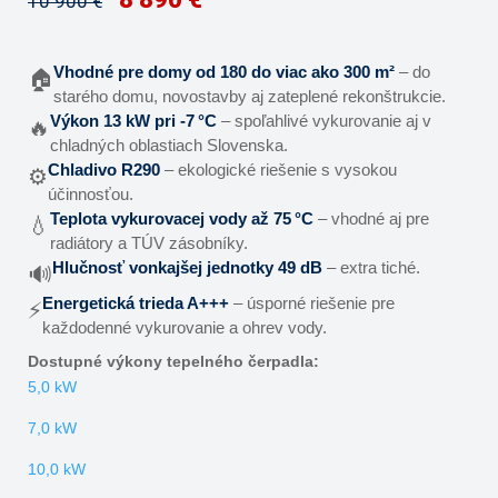
10 900 €
Vhodné pre domy od 180 do viac ako 300 m²
– do
🏠
starého domu, novostavby aj zateplené rekonštrukcie.
Výkon 13 kW pri -7 °C
– spoľahlivé vykurovanie aj v
🔥
chladných oblastiach Slovenska.
Chladivo R290
– ekologické riešenie s vysokou
⚙️
účinnosťou.
Teplota vykurovacej vody až 75 °C
– vhodné aj pre
💧
radiátory a TÚV zásobníky.
Hlučnosť vonkajšej jednotky 49 dB
– extra tiché.
🔊
Energetická trieda A+++
– úsporné riešenie pre
⚡
každodenné vykurovanie a ohrev vody.
Dostupné výkony tepelného čerpadla:
5,0 kW
7,0 kW
10,0 kW